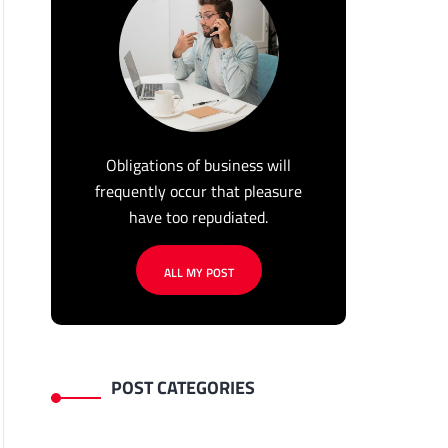
Obligations of business will
frequently occur that pleasure
have too repudiated.
ALL MY POST
POST CATEGORIES