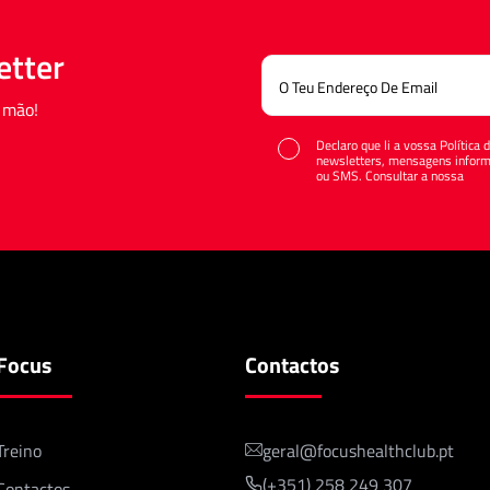
etter
 mão!
Declaro que li a vossa Política
newsletters, mensagens informa
ou SMS. Consultar a nossa
Polí
Focus
Contactos
Treino
geral@focushealthclub.pt
(+351) 258 249 307
Contactos