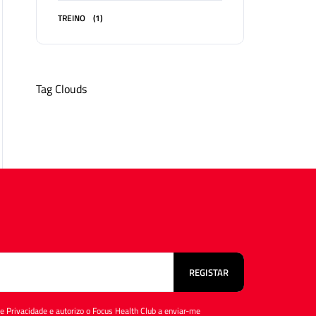
TREINO
(1)
Tag Clouds
 de Privacidade e autorizo o Focus Health Club a enviar-me