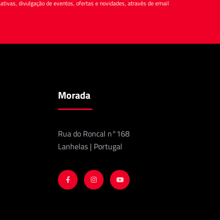
tivas, divulgação de eventos, ofertas e novidades, através de email
tica de Privacidade
Morada
Rua do Roncal n°168
Lanhelas | Portugal