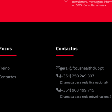
newsletters, mensagens informa
ou SMS. Consultar a nossa
Polí
Focus
Contactos
Treino
geral@focushealthclub.pt
(+351) 258 249 307
Contactos
(Chamada para rede fixa nacional)
(+351) 963 199 715
(Chamada para rede móvel nacional)