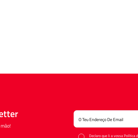
etter
 mão!
Declaro que li a vossa Política